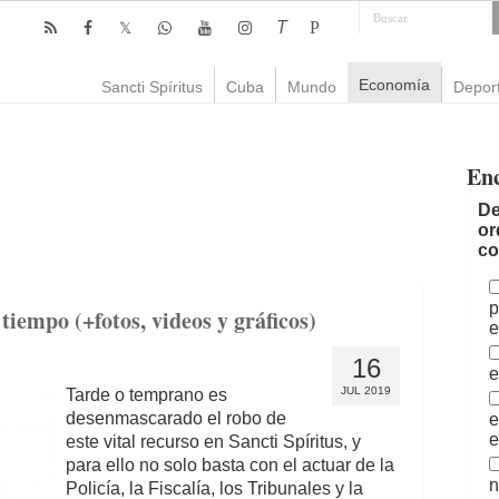
T
P
Economía
Sancti Spíritus
Cuba
Mundo
Depor
En
De
or
co
p
iempo (+fotos, videos y gráficos)
e
16
e
JUL 2019
Tarde o temprano es
desenmascarado el robo de
e
e
este vital recurso en Sancti Spíritus, y
para ello no solo basta con el actuar de la
n
Policía, la Fiscalía, los Tribunales y la