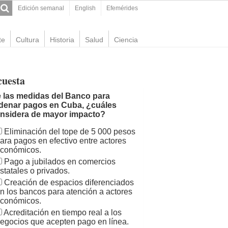
Edición semanal
English
Efemérides
te
Cultura
Historia
Salud
Ciencia
cuesta
 las medidas del Banco para
denar pagos en Cuba, ¿cuáles
nsidera de mayor impacto?
Eliminación del tope de 5 000 pesos
ara pagos en efectivo entre actores
conómicos.
Pago a jubilados en comercios
statales o privados.
Creación de espacios diferenciados
n los bancos para atención a actores
conómicos.
Acreditación en tiempo real a los
egocios que acepten pago en línea.