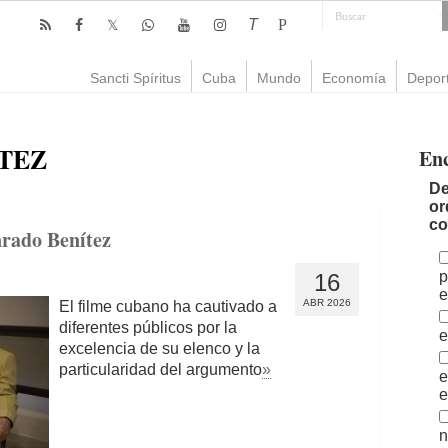
T
P
Sancti Spíritus
Cuba
Mundo
Economía
Depor
TEZ
En
De
or
co
nrado Benítez
p
16
e
ABR 2026
El filme cubano ha cautivado a
diferentes públicos por la
e
excelencia de su elenco y la
particularidad del argumento
»
e
e
n