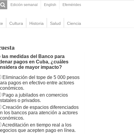
Edición semanal
English
Efemérides
te
Cultura
Historia
Salud
Ciencia
cuesta
 las medidas del Banco para
denar pagos en Cuba, ¿cuáles
nsidera de mayor impacto?
Eliminación del tope de 5 000 pesos
ara pagos en efectivo entre actores
conómicos.
Pago a jubilados en comercios
statales o privados.
Creación de espacios diferenciados
n los bancos para atención a actores
conómicos.
Acreditación en tiempo real a los
egocios que acepten pago en línea.