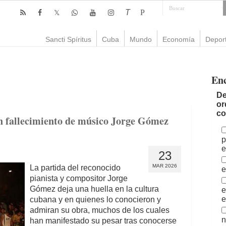
T
P
Sancti Spíritus
Cuba
Mundo
Economía
Depor
En
De
or
co
 fallecimiento de músico Jorge Gómez
p
e
23
MAR 2026
La partida del reconocido
e
pianista y compositor Jorge
Gómez deja una huella en la cultura
e
e
cubana y en quienes lo conocieron y
admiran su obra, muchos de los cuales
n
han manifestado su pesar tras conocerse