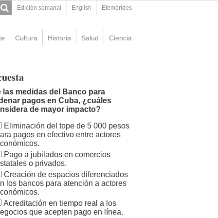
Edición semanal
English
Efemérides
te
Cultura
Historia
Salud
Ciencia
cuesta
 las medidas del Banco para
denar pagos en Cuba, ¿cuáles
nsidera de mayor impacto?
Eliminación del tope de 5 000 pesos
ara pagos en efectivo entre actores
conómicos.
Pago a jubilados en comercios
statales o privados.
Creación de espacios diferenciados
n los bancos para atención a actores
conómicos.
Acreditación en tiempo real a los
egocios que acepten pago en línea.