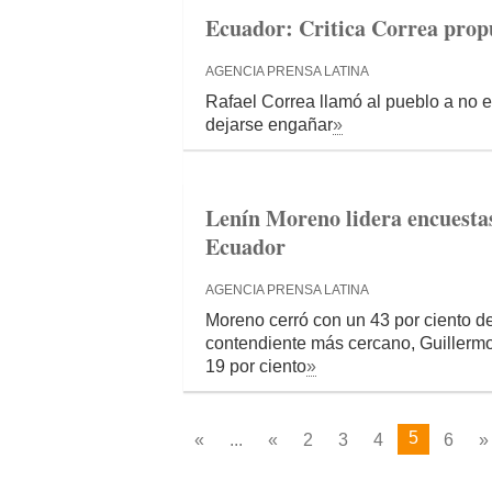
Ecuador: Critica Correa propu
AGENCIA PRENSA LATINA
Rafael Correa llamó al pueblo a no 
dejarse engañar
»
Lenín Moreno lidera encuestas 
Ecuador
AGENCIA PRENSA LATINA
Moreno cerró con un 43 por ciento de
contendiente más cercano, Guillerm
19 por ciento
»
5
«
...
«
2
3
4
6
»