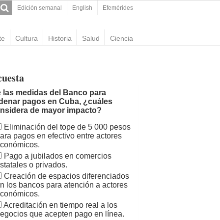
Edición semanal
English
Efemérides
te
Cultura
Historia
Salud
Ciencia
cuesta
 las medidas del Banco para
denar pagos en Cuba, ¿cuáles
nsidera de mayor impacto?
Eliminación del tope de 5 000 pesos
ara pagos en efectivo entre actores
conómicos.
Pago a jubilados en comercios
statales o privados.
Creación de espacios diferenciados
n los bancos para atención a actores
conómicos.
Acreditación en tiempo real a los
egocios que acepten pago en línea.