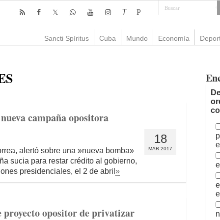
T
P
Sancti Spíritus
Cuba
Mundo
Economía
Depor
ES
En
De
or
co
 nueva campaña opositora
p
18
e
MAR 2017
orrea, alertó sobre una »nueva bomba»
 sucia para restar crédito al gobierno,
e
ones presidenciales, el 2 de abril
»
e
e
 proyecto opositor de privatizar
n