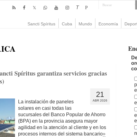
T
P
Sancti Spíritus
Cuba
Mundo
Economía
Depor
AICA
En
De
or
co
ncti Spíritus garantiza servicios gracias
s)
p
e
21
ABR 2026
La instalación de paneles
e
solares en casi todas las
sucursales del Banco Popular de Ahorro
e
e
(BPA) en la provincia asegura mayor
agilidad en la atención al cliente y en los
n
procesos internos del sistema bancario
»