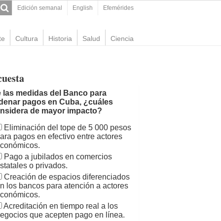
Edición semanal
English
Efemérides
te
Cultura
Historia
Salud
Ciencia
cuesta
 las medidas del Banco para
denar pagos en Cuba, ¿cuáles
nsidera de mayor impacto?
Eliminación del tope de 5 000 pesos
ara pagos en efectivo entre actores
conómicos.
Pago a jubilados en comercios
statales o privados.
Creación de espacios diferenciados
n los bancos para atención a actores
conómicos.
Acreditación en tiempo real a los
egocios que acepten pago en línea.