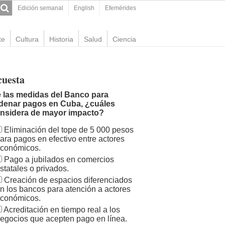
Edición semanal
English
Efemérides
te
Cultura
Historia
Salud
Ciencia
cuesta
 las medidas del Banco para
denar pagos en Cuba, ¿cuáles
nsidera de mayor impacto?
Eliminación del tope de 5 000 pesos
ara pagos en efectivo entre actores
conómicos.
Pago a jubilados en comercios
statales o privados.
Creación de espacios diferenciados
n los bancos para atención a actores
conómicos.
Acreditación en tiempo real a los
egocios que acepten pago en línea.