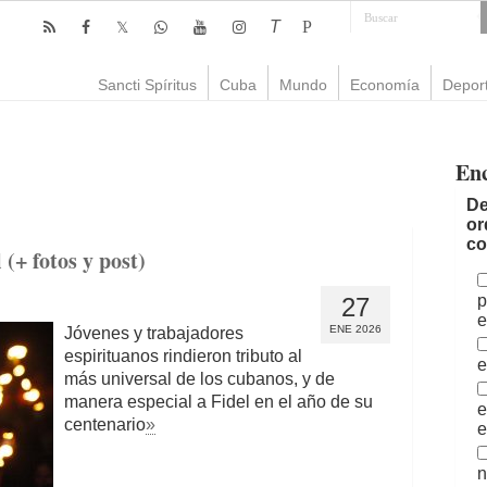
T
P
Sancti Spíritus
Cuba
Mundo
Economía
Depor
En
De
or
co
(+ fotos y post)
p
27
e
ENE 2026
Jóvenes y trabajadores
espirituanos rindieron tributo al
e
más universal de los cubanos, y de
manera especial a Fidel en el año de su
e
centenario
»
e
n