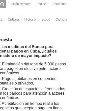
Edición semanal
English
Efemérides
te
Cultura
Historia
Salud
Ciencia
cuesta
 las medidas del Banco para
denar pagos en Cuba, ¿cuáles
nsidera de mayor impacto?
Eliminación del tope de 5 000 pesos
ara pagos en efectivo entre actores
conómicos.
Pago a jubilados en comercios
statales o privados.
Creación de espacios diferenciados
n los bancos para atención a actores
conómicos.
Acreditación en tiempo real a los
egocios que acepten pago en línea.