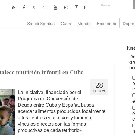
T
P
Sancti Spíritus
Cuba
Mundo
Economía
Depor
En
De
or
co
alece nutrición infantil en Cuba
p
28
e
JUL 2026
La iniciativa, financiada por el
Programa de Conversión de
e
Deuda entre Cuba y España, busca
acercar alimentos producidos localmente
e
a los centros educativos y fomentar
e
vínculos directos con las formas
productivas de cada territorio
»
n