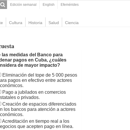
Edición semanal
English
Efemérides
te
Cultura
Historia
Salud
Ciencia
cuesta
 las medidas del Banco para
denar pagos en Cuba, ¿cuáles
nsidera de mayor impacto?
Eliminación del tope de 5 000 pesos
ara pagos en efectivo entre actores
conómicos.
Pago a jubilados en comercios
statales o privados.
Creación de espacios diferenciados
n los bancos para atención a actores
conómicos.
Acreditación en tiempo real a los
egocios que acepten pago en línea.