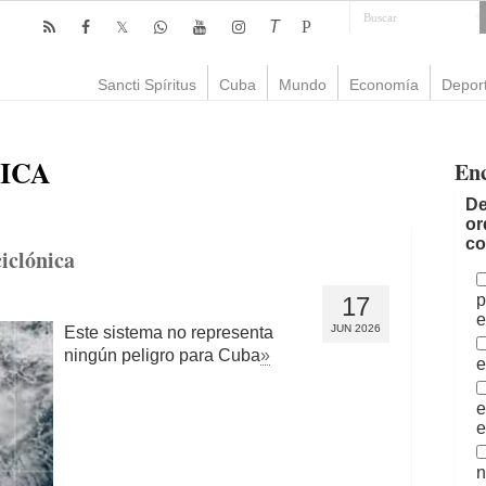
T
P
Sancti Spíritus
Cuba
Mundo
Economía
Depor
ICA
En
De
or
co
iclónica
p
17
e
JUN 2026
Este sistema no representa
ningún peligro para Cuba
»
e
e
e
n