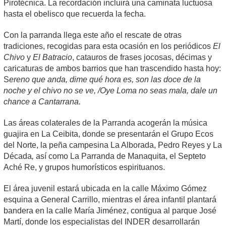
Pirotécnica. La recordación incluirá una caminata luctuosa
hasta el obelisco que recuerda la fecha.
Con la parranda llega este año el rescate de otras
tradiciones, recogidas para esta ocasión en los periódicos
El
Chivo
y
El Batracio
, catauros de frases jocosas, décimas y
caricaturas de ambos barrios que han trascendido hasta hoy:
S
ereno que anda, dime qué hora es, son las doce de la
noche y el chivo no se ve, /Oye Loma no seas mala, dale un
chance a Cantarrana.
Las áreas colaterales de la Parranda acogerán la música
guajira en La Ceibita, donde se presentarán el Grupo Ecos
del Norte, la peña campesina La Alborada, Pedro Reyes y La
Década
,
así como La Parranda de Manaquita, el Septeto
Aché Re, y grupos humorísticos espirituanos.
El área juvenil estará ubicada en la calle Máximo Gómez
esquina a General Carrillo, mientras el área infantil plantará
bandera en la calle María Jiménez, contigua al parque José
Martí, donde los especialistas del INDER desarrollarán