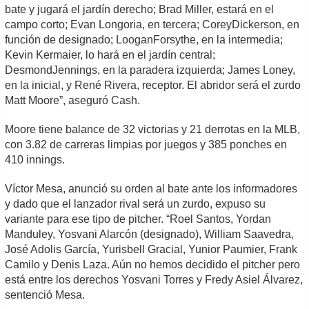
bate y jugará el jardín derecho; Brad Miller, estará en el
campo corto; Evan Longoria, en tercera; CoreyDickerson, en
función de designado; LooganForsythe, en la intermedia;
Kevin Kermaier, lo hará en el jardín central;
DesmondJennings, en la paradera izquierda; James Loney,
en la inicial, y René Rivera, receptor. El abridor será el zurdo
Matt Moore”, aseguró Cash.
Moore tiene balance de 32 victorias y 21 derrotas en la MLB,
con 3.82 de carreras limpias por juegos y 385 ponches en
410 innings.
Víctor Mesa, anunció su orden al bate ante los informadores
y dado que el lanzador rival será un zurdo, expuso su
variante para ese tipo de pitcher. “Roel Santos, Yordan
Manduley, Yosvani Alarcón (designado), William Saavedra,
José Adolis García, Yurisbell Gracial, Yunior Paumier, Frank
Camilo y Denis Laza. Aún no hemos decidido el pitcher pero
está entre los derechos Yosvani Torres y Fredy Asiel Álvarez,
sentenció Mesa.