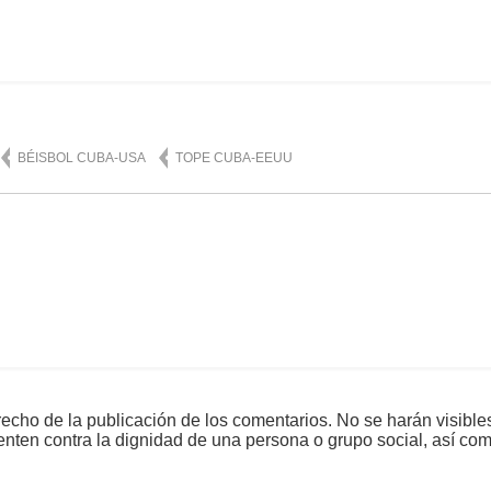
mente
903
BÉISBOL CUBA-USA
TOPE CUBA-EEUU
echo de la publicación de los comentarios. No se harán visible
tenten contra la dignidad de una persona o grupo social, así co