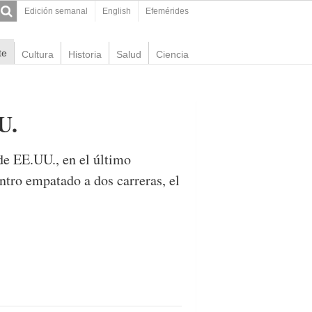
Edición semanal
English
Efemérides
te
Cultura
Historia
Salud
Ciencia
U.
 de EE.UU., en el último
tro empatado a dos carreras, el