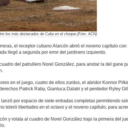
ntre los más destacados de Cuba en el choque.(Foto: ACN)
eras, el receptor cubano Alarcón abrió el noveno capítulo con 
a llegó a segunda por error del jardinero izquierdo.
cuadro del patrullero Norel González, para anotar la del gane par
n.
ores en el juego, cuatro de ellos zurdos, el abridor Konnor Pilki
 derechos Patrick Raby, Gianluca Dalatri y el perdedor Ryley Gil
lanzó por espacio de siete entradas completas permitiendo solo
oleró libertades en el octavo y el noveno capítulo, para acredi
arcón y rolata al cuadro de Norel González trajo la primera del 
lo.