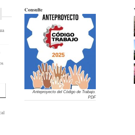
Consulte
gua
e
os
Anteproyecto del Código de Trabajo.
PDF
cal