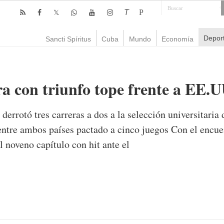
T
P
Depor
Sancti Spíritus
Cuba
Mundo
Economía
ra con triunfo tope frente a EE.U
derrotó tres carreras a dos a la selección universitaria
tre ambos países pactado a cinco juegos Con el encuen
 noveno capítulo con hit ante el
mente
903