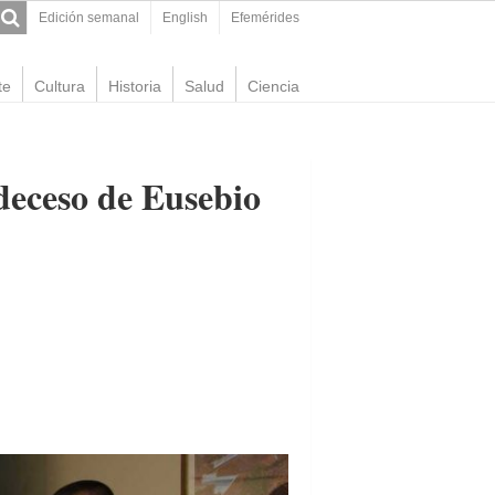
Edición semanal
English
Efemérides
te
Cultura
Historia
Salud
Ciencia
 deceso de Eusebio