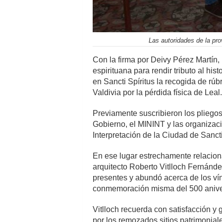
Las autoridades de la pro
Con la firma por Deivy Pérez Martín, 
espirituana para rendir tributo al hi
en Sancti Spíritus la recogida de rú
Valdivia por la pérdida física de Leal.
Previamente suscribieron los pliegos
Gobierno, el MININT y las organizaci
Interpretación de la Ciudad de Sancti
En ese lugar estrechamente relaciona
arquitecto Roberto Vitlloch Fernánde
presentes y abundó acerca de los ví
conmemoración misma del 500 anivers
Vitlloch recuerda con satisfacción y 
por los remozados sitios patrimoniale