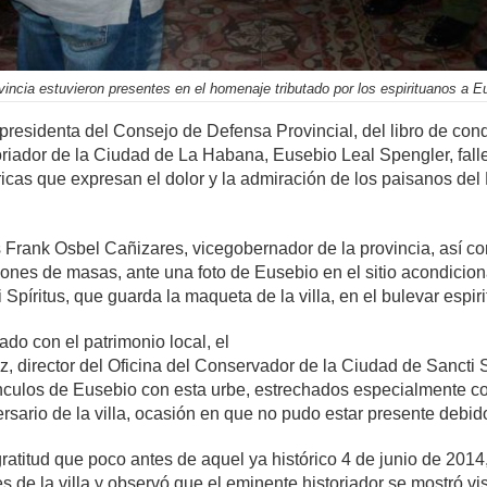
vincia estuvieron presentes en el homenaje tributado por los espirituanos a E
presidenta del Consejo de Defensa Provincial, del libro de cond
storiador de la Ciudad de La Habana, Eusebio Leal Spengler, falle
bricas que expresan el dolor y la admiración de los paisanos d
 Frank Osbel Cañizares, vicegobernador de la provincia, así com
ones de masas, ante una foto de Eusebio en el sitio acondicion
 Spíritus, que guarda la maqueta de la villa, en el bulevar espir
do con el patrimonio local, el
z, director del Oficina del Conservador de la Ciudad de Sancti S
nculos de Eusebio con esta urbe, estrechados especialmente con
ario de la villa, ocasión en que no pudo estar presente debido
gratitud que poco antes de aquel ya histórico 4 de junio de 2014,
s de la villa y observó que el eminente historiador se mostró vi