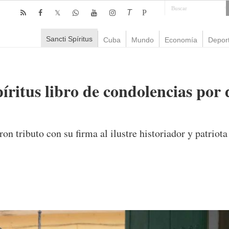
T
P
Sancti Spíritus
Cuba
Mundo
Economía
Depor
íritus libro de condolencias por
ron tributo con su firma al ilustre historiador y patriota
mente
1,281