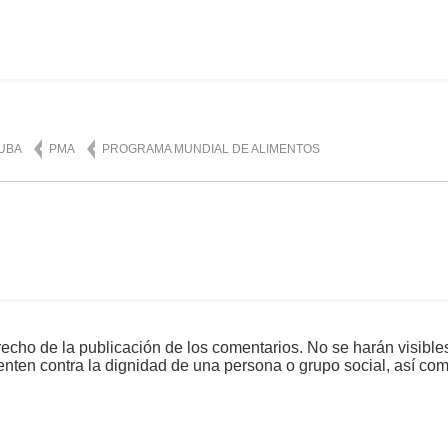
mente
876
UBA
PMA
PROGRAMA MUNDIAL DE ALIMENTOS
echo de la publicación de los comentarios. No se harán visible
tenten contra la dignidad de una persona o grupo social, así co