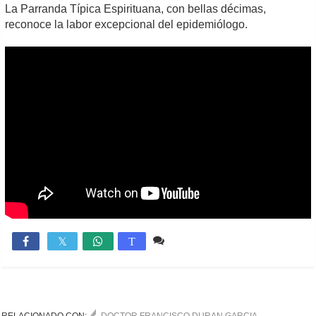
La Parranda Típica Espirituana, con bellas décimas,
reconoce la labor excepcional del epidemiólogo.
2 comentarios
3,780

T
RELACIONADO CON:
DOCTOR FRANCISCO DURAN GARCIA