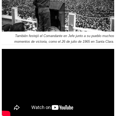
También festejó el Comandante en Jefe junto a su pueblo muchos
momentos de victoria, como el 26 de julio de 1965 en Santa Clara.