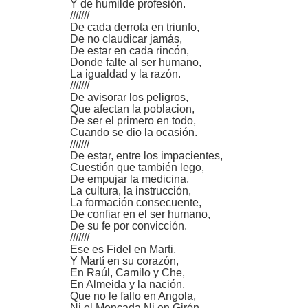
Y de humilde profesión.
///////
De cada derrota en triunfo,
De no claudicar jamás,
De estar en cada rincón,
Donde falte al ser humano,
La igualdad y la razón.
///////
De avisorar los peligros,
Que afectan la poblacion,
De ser el primero en todo,
Cuando se dio la ocasión.
///////
De estar, entre los impacientes,
Cuestión que también lego,
De empujar la medicina,
La cultura, la instrucción,
La formación consecuente,
De confiar en el ser humano,
De su fe por convicción.
///////
Ese es Fidel en Marti,
Y Martí en su corazón,
En Raúl, Camilo y Che,
En Almeida y la nación,
Que no le fallo en Angola,
Ni el Moncada Ni en Girón,