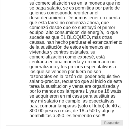
su comercialización es en la moneda que no
se paga salario, se es permitida por parte de
quienes corresponde reordenar el
desordenamiento. Debemos tener en cuenta
que esta tarea no comienza ahora, que
comenzó desde que se sustituyó el primer
equipo ¨alto consumidor¨ de energía, lo que
sucede es que EL BLOQUEO, más otras
causas, han hecho perdurar el estancamiento
de la sustitución de estos elementos en
viviendas y centros estatales, su
comercialización como expresé, está
centrada en una moneda y un mercado no
generalizado y los precios especulativos a
los que se venden por fuera no son
razonables en la razón del poder adquisitivo
salario-precios, recuerdo que al inicio de esta
tarea la sustitucion y venta era organizada y
por lo menos dos lámparas Liyas de 18 watts
se adquirieron en mi casa para sustituirlas,
hoy mi salario no cumple las espectativas
para comprar lámparas (solo el tubo) de 40 a
800.00 pesos o más, de 18 a 500 y algo y
bombillitas a 350. es tremendo eso !!!
Responder