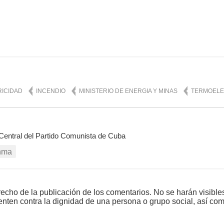
mente
2,075
RICIDAD
INCENDIO
MINISTERIO DE ENERGIA Y MINAS
TERMOELE
 Central del Partido Comunista de Cuba
nma
echo de la publicación de los comentarios. No se harán visible
tenten contra la dignidad de una persona o grupo social, así co