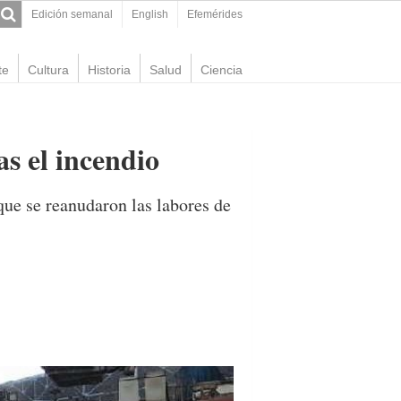
Edición semanal
English
Efemérides
te
Cultura
Historia
Salud
Ciencia
s el incendio
que se reanudaron las labores de