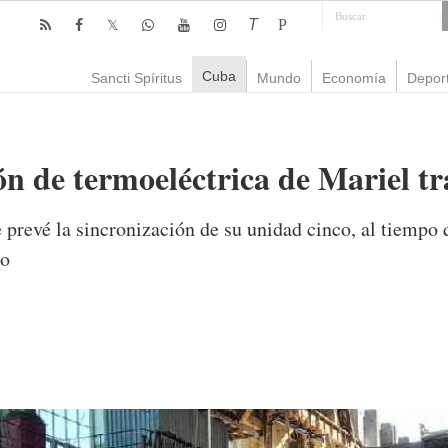
T
P
Cuba
Sancti Spíritus
Mundo
Economía
Depor
n de termoeléctrica de Mariel tra
 prevé la sincronización de su unidad cinco, al tiempo 
ho
mente
2,075