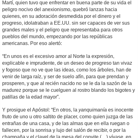
Martí, quien tuvo que enfrentar en buena parte de su vida el
peligro nocivo del anexionismo, quebró lanzas hacia
quienes, en su adoración desmedida por el dinero y el
progreso, idolatraban a EE.UU. sin ser capaces de ver sus
grandes males y el peligro que representaba para otros
pueblos del mundo, empezando por las repúblicas
americanas. Por eso alertó:
“En unos es el excesivo amor al Norte la expresión,
explicable e imprudente, de un deseo de progreso tan vivaz
y fogoso que no ve que las ideas, como los árboles, han de
venir de larga raíz, y ser de suelo afín, para que prendan y
prosperen, y que al recién nacido no se le da la sazón de la
madurez porque se le cuelguen al rostro blando los bigotes y
patillas de la edad mayor”.
Y prosigue el Apóstol: “En otros, la
yanquimanía
es inocente
fruto de uno u otro saltito de placer, como quien juzga de las
entrañas de una casa, y de las almas que en ella ruegan o
fallecen, por la sonrisa y lujo del salón de recibir, o por la
champaña y el clavel de la mesa del convite (…) vívase, en