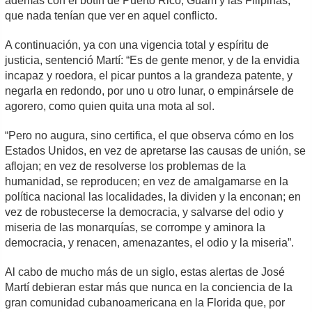
además con el botín de Puerto Rico, Guam y las Filipinas,
que nada tenían que ver en aquel conflicto.
A continuación, ya con una vigencia total y espíritu de
justicia, sentenció Martí: “Es de gente menor, y de la envidia
incapaz y roedora, el picar puntos a la grandeza patente, y
negarla en redondo, por uno u otro lunar, o empinársele de
agorero, como quien quita una mota al sol.
“Pero no augura, sino certifica, el que observa cómo en los
Estados Unidos, en vez de apretarse las causas de unión, se
aflojan; en vez de resolverse los problemas de la
humanidad, se reproducen; en vez de amalgamarse en la
política nacional las localidades, la dividen y la enconan; en
vez de robustecerse la democracia, y salvarse del odio y
miseria de las monarquías, se corrompe y aminora la
democracia, y renacen, amenazantes, el odio y la miseria”.
Al cabo de mucho más de un siglo, estas alertas de José
Martí debieran estar más que nunca en la conciencia de la
gran comunidad cubanoamericana en la Florida que, por