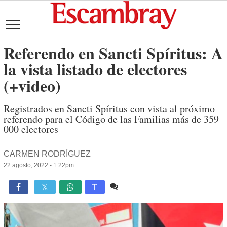
Referendo en Sancti Spíritus: A
la vista listado de electores
(+video)
Registrados en Sancti Spíritus con vista al próximo
referendo para el Código de las Familias más de 359
000 electores
CARMEN RODRÍGUEZ
22 agosto, 2022 - 1:22pm
3 comentarios
2,414

T