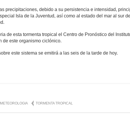
as precipitaciones, debido a su persistencia e intensidad, princ
special Isla de la Juventud, así como al estado del mar al sur de
ud.
oria de esta tormenta tropical el Centro de Pronóstico del Insti
ón de este organismo ciclónico.
obre este sistema se emitirá a las seis de la tarde de hoy.
mente
2,208
METEOROLOGIA
TORMENTA TROPICAL