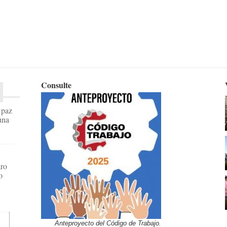
Consulte
a paz
una
aro
o
Anteproyecto del Código de Trabajo.