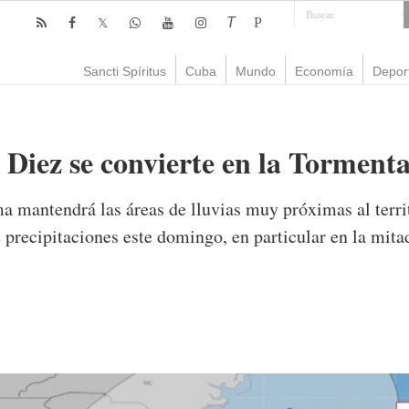
T
P
Sancti Spíritus
Cuba
Mundo
Economía
Depor
 Diez se convierte en la Tormenta
a mantendrá las áreas de lluvias muy próximas al territ
 precipitaciones este domingo, en particular en la mita
mente
2,208