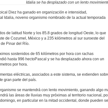
Idalia se ha desplazado con un lento movimiento 
ical Diez ha ganado en organización e intensidad,
cal Idalia, noveno organismo nombrado de la actual temporada
dos de latitud Norte y los 85.8 grados de longitud Oeste, lo que
este de Cozumel, México y a 235 kilómetros al sur suroeste del
de Pinar del Río.
áximos sostenidos de 65 kilómetros por hora con rachas
endió hasta 996 hectoPascal y se ha desplazado ahora con un
ómetros por hora.
rmentas eléctricas, asociados a este sistema, se extienden sobre
e gran parte del país.
organismo se mantendrá con lento movimiento, ganando algo má
drá las áreas de lluvias muy próximas al territorio nacional, po
 domingo, en particular en la mitad occidental, donde pueden se