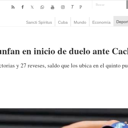
T
P
Depor
Sancti Spíritus
Cuba
Mundo
Economía
unfan en inicio de duelo ante Ca
torias y 27 reveses, saldo que los ubica en el quinto pu
mente
1,467