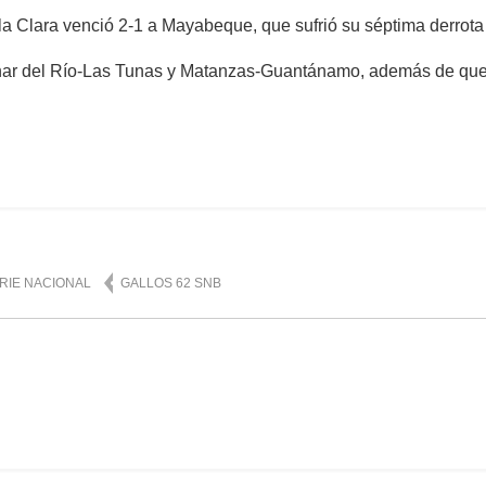
lla Clara venció 2-1 a Mayabeque, que sufrió su séptima derrot
r del Río-Las Tunas y Matanzas-Guantánamo, además de quedar
mente
1,467
RIE NACIONAL
GALLOS 62 SNB