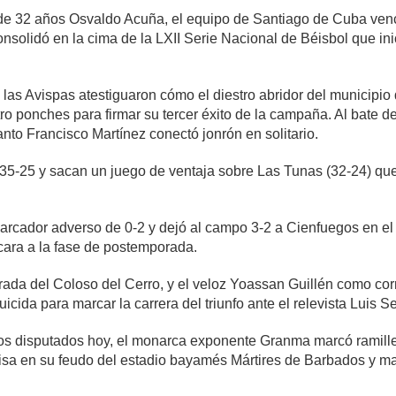
de 32 años Osvaldo Acuña, el equipo de Santiago de Cuba venci
consolidó en la cima de la LXII Serie Nacional de Béisbol que i
as Avispas atestiguaron cómo el diestro abridor del municipio 
tro ponches para firmar su tercer éxito de la campaña. Al bate 
anto Francisco Martínez conectó jonrón en solitario.
5-25 y sacan un juego de ventaja sobre Las Tunas (32-24) que
rcador adverso de 0-2 y dejó al campo 3-2 a Cienfuegos en el
cara a la fase de postemporada.
ada del Coloso del Cerro, y el veloz Yoassan Guillén como cor
icida para marcar la carrera del triunfo ante el relevista Luis S
s disputados hoy, el monarca exponente Granma marcó ramillete
misa en su feudo del estadio bayamés Mártires de Barbados y m