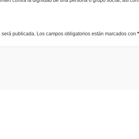
tenten contra la dignidad de una persona o grupo social, así co
o será publicada.
Los campos obligatorios están marcados con
*