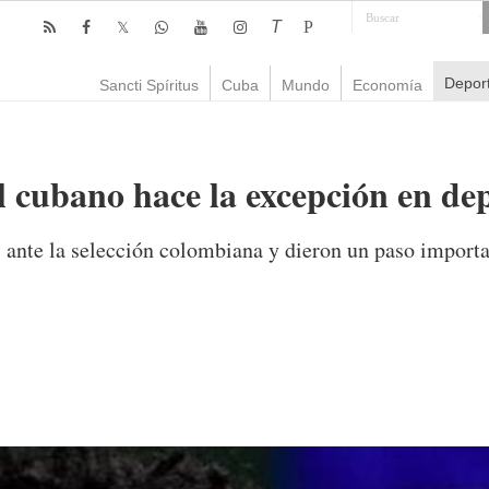
T
P
Depor
Sancti Spíritus
Cuba
Mundo
Economía
l cubano hace la excepción en dep
 ante la selección colombiana y dieron un paso importa
mente
7,237