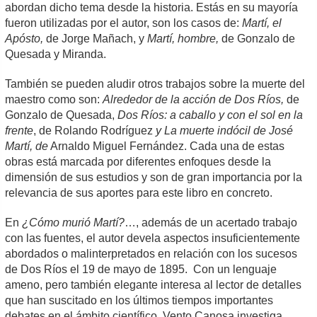
abordan dicho tema desde la historia. Estás en su mayoría
fueron utilizadas por el autor, son los casos de:
Martí, el
Apósto,
de Jorge Mañach, y
Martí, hombre,
de Gonzalo de
Quesada y Miranda.
También se pueden aludir otros trabajos sobre la muerte del
maestro como son:
Alrededor de la acción de Dos Ríos,
de
Gonzalo de Quesada,
Dos Ríos: a caballo y con el sol en la
frente
, de Rolando Rodríguez
y La muerte indócil de José
Martí, de
Arnaldo Miguel Fernández. Cada una de estas
obras está marcada por diferentes enfoques desde la
dimensión de sus estudios y son de gran importancia por la
relevancia de sus aportes para este libro en concreto.
En
¿Cómo murió Martí?
…, además de un acertado trabajo
con las fuentes, el autor devela aspectos insuficientemente
abordados o malinterpretados en relación con los sucesos
de Dos Ríos el 19 de mayo de 1895. Con un lenguaje
ameno, pero también elegante interesa al lector de detalles
que han suscitado en los últimos tiempos importantes
debates en el ámbito científico. Vento Canosa investiga,