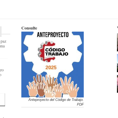
Consulte
a paz
una
aro
o
Anteproyecto del Código de Trabajo.
PDF