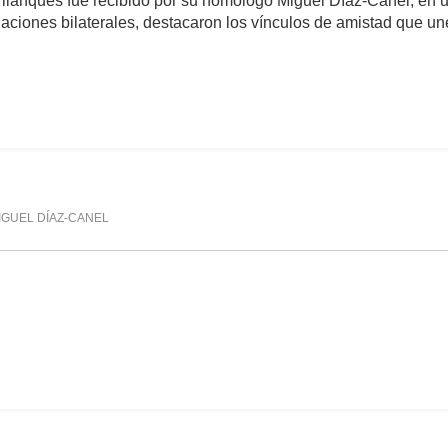
srilanqués fue recibido por su homólogo Miguel Díaz-Canel, en
elaciones bilaterales, destacaron los vínculos de amistad que 
mente
1,160
IGUEL DÍAZ-CANEL