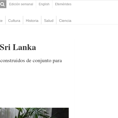
Edición semanal
English
Efemérides
te
Cultura
Historia
Salud
Ciencia
 Sri Lanka
s construidos de conjunto para