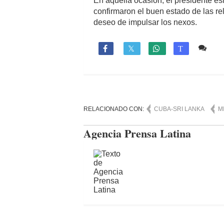
En aquella ocasión, el presidente e
confirmaron el buen estado de las r
deseo de impulsar los nexos.
Co

T
RELACIONADO CON:
CUBA-SRI LANKA
M
Agencia Prensa Latina