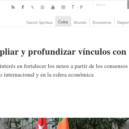
T
P
Cuba
Sancti Spíritus
Mundo
Economía
Depor
liar y profundizar vínculos con
nterés en fortalecer los nexos a partir de los consenso
o internacional y en la esfera económica
mente
1,160