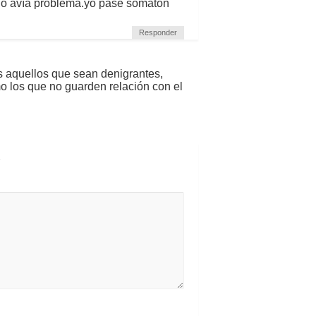
 q no avía problema.yo pase somaton
Responder
s aquellos que sean denigrantes,
mo los que no guarden relación con el