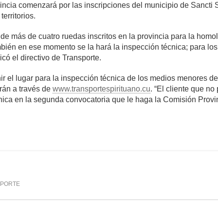
vincia comenzará por las inscripciones del municipio de Sancti 
erritorios.
 de más de cuatro ruedas inscritos en la provincia para la homo
én en ese momento se la hará la inspección técnica; para lo
icó el directivo de Transporte.
nir el lugar para la inspección técnica de los medios menores d
arán a través de
www.transportespirituano.cu
. “El cliente que no
nica en la segunda convocatoria que le haga la Comisión Provinc
omentarios
3,239
PORTE