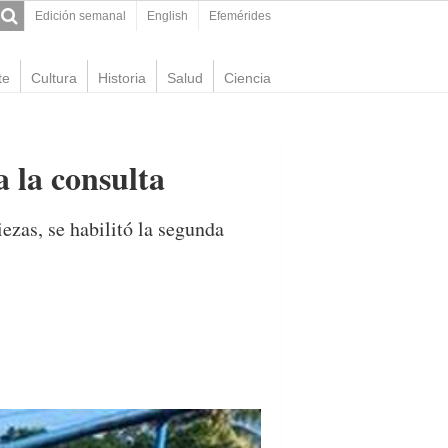
Edición semanal
English
Efemérides
te
Cultura
Historia
Salud
Ciencia
 la consulta
zas, se habilitó la segunda