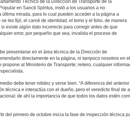
artamento Técnico de la Dirección de Transporte de la
opular en Sancti Spíritus, instó a los usuarios a no
 última mirada, para lo cual pueden acceder a la página a
e les fijó, el carné de identidad, el tomo y el folio, de manera
 si existe algún dato incorrecto para corregir antes de que
lquier error, por pequeño que sea, invalida el proceso de
ebe presentarse en el área técnica de la Dirección de
nmendarlo directamente en la página, ni tampoco nosotros en e
e propone al Ministerio de Transporte; reitero, cualquier inform
especialista.
l medio debe tener nitidez y verse bien. “A diferencia del anter
ón técnica e interactúa con el dueño, pero el veredicto final de
Nacional; de ahí la importancia de que todos los datos estén co
ir del primero de octubre inicia la fase de inspección técnica p