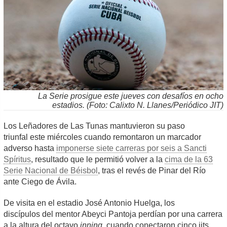
La Serie prosigue este jueves con desafíos en ocho
estadios. (Foto: Calixto N. Llanes/Periódico JIT)
Los Leñadores de Las Tunas mantuvieron su paso
triunfal este miércoles cuando remontaron un marcador
adverso hasta
imponerse siete carreras por seis a Sancti
Spíritus
, resultado que le permitió volver a la
cima de la 63
Serie Nacional de Béisbol
, tras el revés de Pinar del Río
ante Ciego de Ávila.
De visita en el estadio José Antonio Huelga, los
discípulos del mentor Abeyci Pantoja perdían por una carrera
a la altura del octavo
inning
, cuando conectaron cinco jits,