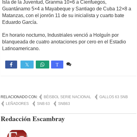
Isla de la Juventud, Granma 10×6 a Cienfuegos,
Guantánamo 5×4 a Mayabeque y Santiago de Cuba 12×8 a
Matanzas, con el jonrón 11 de su inicialista y cuarto bate
Eduardo García.
En horario nocturno, Industriales venció a Holguín por
blanqueada de cuatro anotaciones por cero en el Estadio
Latinoamericano.
Comente
2,273

T
RELACIONADO CON:
BÉISBOL SERIE NACIONAL
GALLOS 63 SNB
LEÑADORES
SNB 63
SNB63
Redacción Escambray