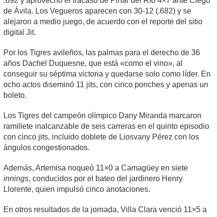
.692 y aprovechó el fracaso de Pinar del Río 4×7 ante Ciego
de Ávila. Los Vegueros aparecen con 30-12 (.682) y se
alejaron a medio juego, de acuerdo con el reporte del sitio
digital Jit.
Por los Tigres avileños, las palmas para el derecho de 36
años Dachel Duquesne, que está «como el vino», al
conseguir su séptima victoria y quedarse solo como líder. En
ocho actos diseminó 11 jits, con cinco ponches y apenas un
boleto.
Los Tigres del campeón olímpico Dany Miranda marcaron
ramillete inalcanzable de seis carreras en el quinto episodio
con cinco jits, incluido doblete de Liosvany Pérez con los
ángulos congestionados.
Además, Artemisa noqueó 11×0 a Camagüey en siete
innings
, conducidos por el bateo del jardinero Henry
Llorente, quien impulsó cinco anotaciones.
En otros resultados de la jornada, Villa Clara venció 11×5 a