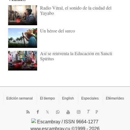
Radio Vitral, el sonido de la ciudad del
Yayabo
Un héroe del surco
Así se reinventa la Educación en Sancti
Spíritus
Edición semanal
El tiempo
English
Especiales
Efémerides
T
P
Escambray / ISSN 9664-1277
www.escambray.cu ©1999 - 2026