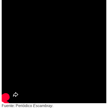
Fuente: Periódico
Escambray
.