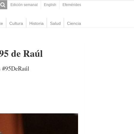
Edición semanal
English
Efemérides
te
Cultura
Historia
Salud
Ciencia
95 de Raúl
os #95DeRaúl