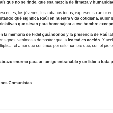
aís que no se rinde, que esa mezcla de firmeza y humanid
escentes, los jóvenes, los cubanos todos, expresen su amor e
tando qué significa Raúl en nuestra vida cotidiana, subir la
 iniciativas que sirvan para homenajear a ese hombre excepc
on la memoria de Fidel guiándonos y la presencia de Raúl 
consignas, venimos a demostrar que la
lealtad es acción
. Y acc
tiplicar el amor que sentimos por este hombre que, con el pie en
 abrazo enorme para un amigo entrañable y un líder a toda 
venes Comunistas
mente
802