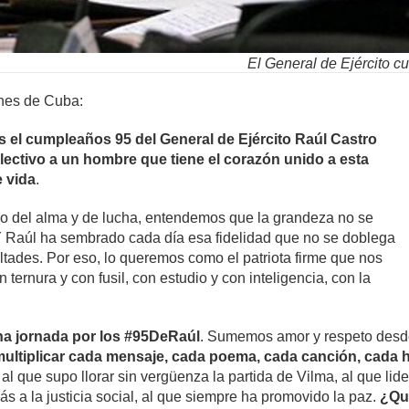
El General de Ejército cu
enes de Cuba:
s el cumpleaños 95 del General de Ejército Raúl Castro
lectivo a un hombre que tiene el corazón unido a esta
e vida
.
no del alma y de lucha, entendemos que la grandeza no se
Y Raúl ha sembrado cada día esa fidelidad que no se doblega
cultades. Por eso, lo queremos como el patriota firme que nos
ternura y con fusil, con estudio y con inteligencia, con la
a jornada por los #95DeRaúl
. Sumemos amor y respeto desde 
ultiplicar cada mensaje, cada poema, cada canción, cada 
, al que supo llorar sin vergüenza la partida de Vilma, al que lid
 a la justicia social, al que siempre ha promovido la paz.
¿Qué