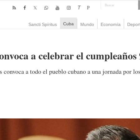
T
P
Cuba
Sancti Spíritus
Mundo
Economía
Depor
nvoca a celebrar el cumpleaños 
 convoca a todo el pueblo cubano a una jornada por l
mente
802