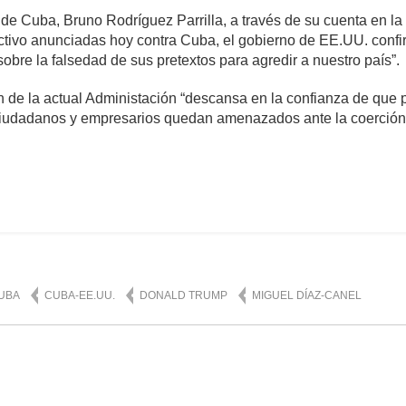
 de Cuba, Bruno Rodríguez Parrilla, a través de su cuenta en la 
ctivo anunciadas hoy contra Cuba, el gobierno de EE.UU. confir
bre la falsedad de sus pretextos para agredir a nuestro país”.
ón de la actual Administación “descansa en la confianza de que 
ciudadanos y empresarios quedan amenazados ante la coerción 
omentarios
987
UBA
CUBA-EE.UU.
DONALD TRUMP
MIGUEL DÍAZ-CANEL