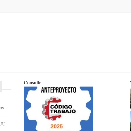
Consulte
dos
EUU