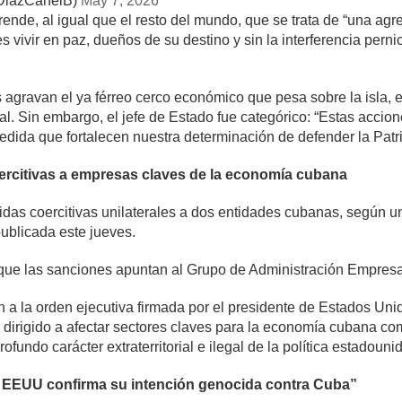
DiazCanelB)
May 7, 2026
e, al igual que el resto del mundo, que se trata de “una agres
 vivir en paz, dueños de su destino y sin la interferencia perni
agravan el ya férreo cerco económico que pesa sobre la isla, e
l. Sin embargo, el jefe de Estado fue categórico: “Estas accione
edida que fortalecen nuestra determinación de defender la Patri
citivas a empresas claves de la economía cubana
as coercitivas unilaterales a dos entidades cubanas, según un
ublicada este jueves.
que las sanciones apuntan al Grupo de Administración Empres
 a la orden ejecutiva firmada por el presidente de Estados Un
dirigido a afectar sectores claves para la economía cubana como
rofundo carácter extraterritorial e ilegal de la política estadouni
 EEUU confirma su intención genocida contra Cuba”