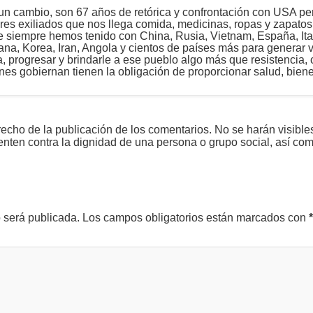
un cambio, son 67 años de retórica y confrontación con USA p
ares exiliados que nos llega comida, medicinas, ropas y zapato
e siempre hemos tenido con China, Rusia, Vietnam, España, Ita
na, Korea, Iran, Angola y cientos de países más para generar v
a, progresar y brindarle a ese pueblo algo más que resistencia
es gobiernan tienen la obligación de proporcionar salud, bienes
echo de la publicación de los comentarios. No se harán visible
tenten contra la dignidad de una persona o grupo social, así co
o será publicada.
Los campos obligatorios están marcados con
*