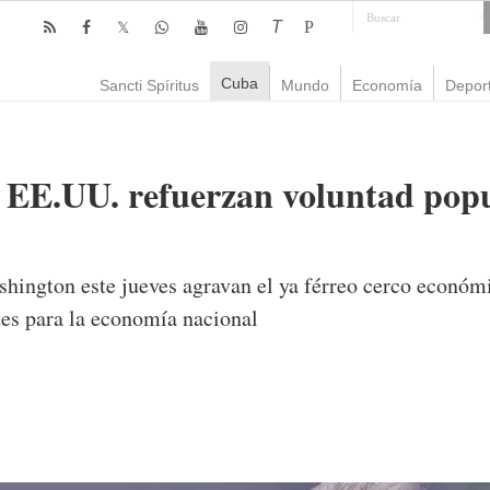
T
P
Cuba
Sancti Spíritus
Mundo
Economía
Depor
 EE.UU. refuerzan voluntad popu
ington este jueves agravan el ya férreo cerco económic
des para la economía nacional
omentarios
987