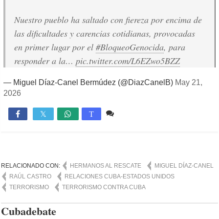
Nuestro pueblo ha saltado con fiereza por encima de
las dificultades y carencias cotidianas, provocadas
en primer lugar por el
#BloqueoGenocida
, para
responder a la…
pic.twitter.com/L6EZwo5BZZ
— Miguel Díaz-Canel Bermúdez (@DiazCanelB)
May 21,
2026
Comente
708

T
RELACIONADO CON:
HERMANOS AL RESCATE
MIGUEL DÍAZ-CANEL
RAÚL CASTRO
RELACIONES CUBA-ESTADOS UNIDOS
TERRORISMO
TERRORISMO CONTRA CUBA
Cubadebate