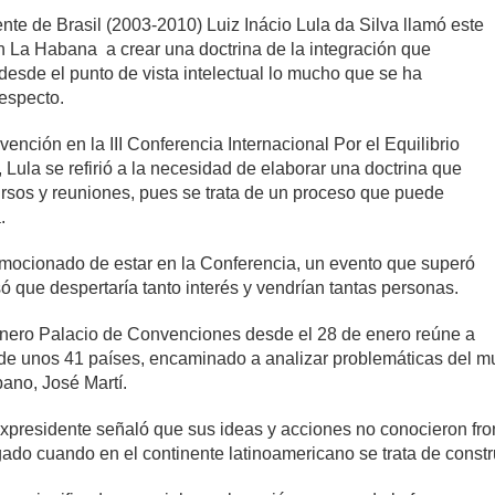
nte de Brasil (2003-2010) Luiz Inácio Lula da Silva llamó este
n La Habana a crear una doctrina de la integración que
desde el punto de vista intelectual lo mucho que se ha
respecto.
vención en la III Conferencia Internacional Por el Equilibrio
Lula se refirió a la necesidad de elaborar una doctrina que
cursos y reuniones, pues se trata de un proceso que puede
.
e emocionado de estar en la Conferencia, un evento que superó
 que despertaría tanto interés y vendrían tantas personas.
anero Palacio de Convenciones desde el 28 de enero reúne a
e unos 41 países, encaminado a analizar problemáticas del 
ano, José Martí.
expresidente señaló que sus ideas y acciones no conocieron fron
gado cuando en el continente latinoamericano se trata de constru