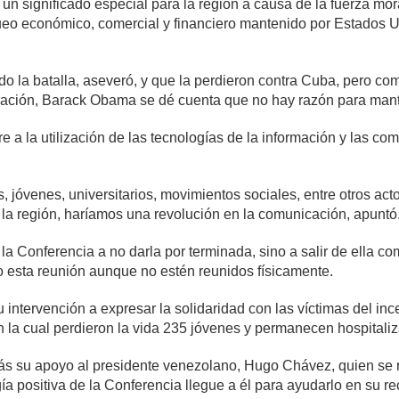
n significado especial para la región a causa de la fuerza mora
ueo económico, comercial y financiero mantenido por Estados U
o la batalla, aseveró, y que la perdieron contra Cuba, pero co
ración, Barack Obama se dé cuenta que no hay razón para mant
re a la utilización de las tecnologías de la información y las c
, jóvenes, universitarios, movimientos sociales, entre otros acto
n la región, haríamos una revolución en la comunicación, apuntó
 la Conferencia a no darla por terminada, sino a salir de ella c
o esta reunión aunque no estén reunidos físicamente.
intervención a expresar la solidaridad con las víctimas del in
n la cual perdieron la vida 235 jóvenes y permanecen hospital
ás su apoyo al presidente venezolano, Hugo Chávez, quien se 
ía positiva de la Conferencia llegue a él para ayudarlo en su r