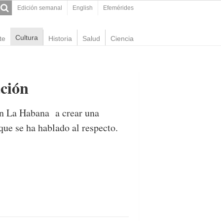
Edición semanal
English
Efemérides
Cultura
te
Historia
Salud
Ciencia
ación
 en La Habana a crear una
que se ha hablado al respecto.