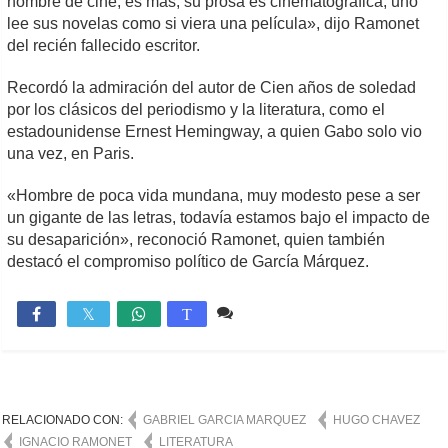
hombre de cine, es más, su prosa es cinematográfica, uno
lee sus novelas como si viera una película», dijo Ramonet
del recién fallecido escritor.
Recordó la admiración del autor de Cien años de soledad
por los clásicos del periodismo y la literatura, como el
estadounidense Ernest Hemingway, a quien Gabo solo vio
una vez, en Paris.
«Hombre de poca vida mundana, muy modesto pese a ser
un gigante de las letras, todavía estamos bajo el impacto de
su desaparición», reconoció Ramonet, quien también
destacó el compromiso político de García Márquez.
Comente
876

T
RELACIONADO CON:
GABRIEL GARCIA MARQUEZ
HUGO CHAVEZ
IGNACIO RAMONET
LITERATURA