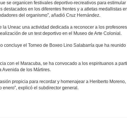
e se organicen festivales deportivo-recreativos para estimular 
destacados en los diferentes frentes y a atletas medallistas en
undadores del organismo”, añadió Cruz Hernández.
e la Uneac una actividad dedicada a reconocer a los profesores
 realización de un test deportivo en el Museo de Arte Colonial.
o concluye el Torneo de Boxeo Lino Salabarría que ha reunido 
cia con el Maracuba, se ha convocado a los espirituanos a parti
a Avenida de los Mártires.
sión propicia para recordar y homenajear a Heriberto Moreno, di
o enero”, explicó el subdirector general.
mente
1,232