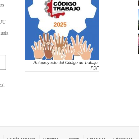
dos
EUU
Rusia
Anteproyecto del Código de Trabajo.
PDF
cal