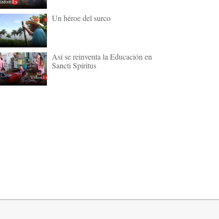
Un héroe del surco
Así se reinventa la Educación en
Sancti Spíritus