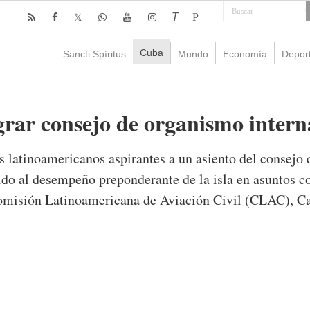
T
P
Cuba
Sancti Spíritus
Mundo
Economía
Depor
grar consejo de organismo intern
es latinoamericanos aspirantes a un asiento del consejo
do al desempeño preponderante de la isla en asuntos co
 Comisión Latinoamericana de Aviación Civil (CLAC), C
mente
809