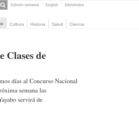
Edición semanal
English
Efemérides
te
Cultura
Historia
Salud
Ciencia
e Clases de
ximos días al Concurso Nacional
próxima semana las
Yayabo servirá de