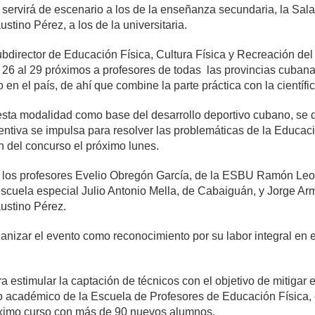
servirá de escenario a los de la enseñanza secundaria, la Sala 
tino Pérez, a los de la universitaria.
bdirector de Educación Física, Cultura Física y Recreación del I
 26 al 29 próximos a profesores de todas las provincias cubanas
n el país, de ahí que combine la parte práctica con la científic
 esta modalidad como base del desarrollo deportivo cubano, se 
ntiva se impulsa para resolver las problemáticas de la Educació
n del concurso el próximo lunes.
r los profesores Evelio Obregón García, de la ESBU Ramón Leo
escuela especial Julio Antonio Mella, de Cabaiguán, y Jorge A
ustino Pérez.
ganizar el evento como reconocimiento por su labor integral en
 estimular la captación de técnicos con el objetivo de mitigar e
so académico de la Escuela de Profesores de Educación Física, 
róximo curso con más de 90 nuevos alumnos.