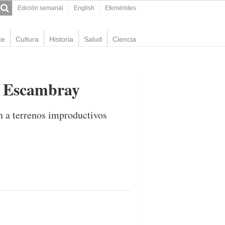
Edición semanal
English
Efemérides
te
Cultura
Historia
Salud
Ciencia
el Escambray
n a terrenos improductivos