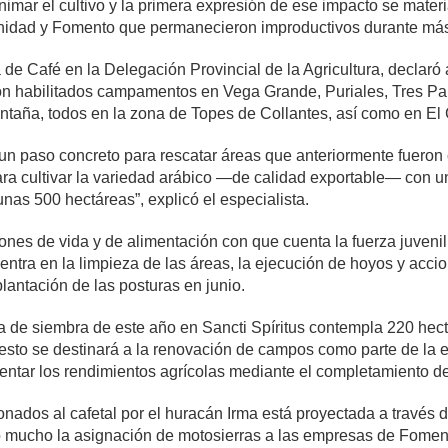
animar el cultivo y la primera expresión de ese impacto se mater
inidad y Fomento que permanecieron improductivos durante más 
de Café en la Delegación Provincial de la Agricultura, declaró
on habilitados campamentos en Vega Grande, Puriales, Tres Pal
ontaña, todos en la zona de Topes de Collantes, así como en E
un paso concreto para rescatar áreas que anteriormente fueron c
ara cultivar la variedad arábico —de calidad exportable— con u
nas 500 hectáreas”, explicó el especialista.
iones de vida y de alimentación con que cuenta la fuerza juven
centra en la limpieza de las áreas, la ejecución de hoyos y acci
plantación de las posturas en junio.
 de siembra de este año en Sancti Spíritus contempla 220 hect
esto se destinará a la renovación de campos como parte de la e
entar los rendimientos agrícolas mediante el completamiento de
nados al cafetal por el huracán Irma está proyectada a través d
mucho la asignación de motosierras a las empresas de Fomento