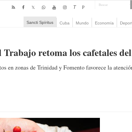
T
P
Sancti Spíritus
Cuba
Mundo
Economía
Depor
el Trabajo retoma los cafetales d
os en zonas de Trinidad y Fomento favorece la atenció
mente
906