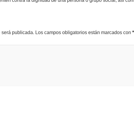
tenten contra la dignidad de una persona o grupo social, así co
o será publicada.
Los campos obligatorios están marcados con
*