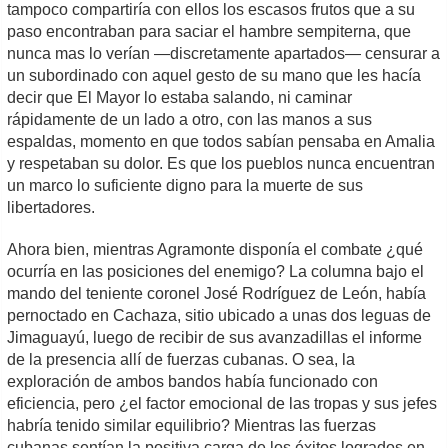
tampoco compartiría con ellos los escasos frutos que a su
paso encontraban para saciar el hambre sempiterna, que
nunca mas lo verían —discretamente apartados— censurar a
un subordinado con aquel gesto de su mano que les hacía
decir que El Mayor lo estaba salando, ni caminar
rápidamente de un lado a otro, con las manos a sus
espaldas, momento en que todos sabían pensaba en Amalia
y respetaban su dolor. Es que los pueblos nunca encuentran
un marco lo suficiente digno para la muerte de sus
libertadores.
Ahora bien, mientras Agramonte disponía el combate ¿qué
ocurría en las posiciones del enemigo? La columna bajo el
mando del teniente coronel José Rodríguez de León, había
pernoctado en Cachaza, sitio ubicado a unas dos leguas de
Jimaguayú, luego de recibir de sus avanzadillas el informe
de la presencia allí de fuerzas cubanas. O sea, la
exploración de ambos bandos había funcionado con
eficiencia, pero ¿el factor emocional de las tropas y sus jefes
habría tenido similar equilibrio? Mientras las fuerzas
cubanas sentían la positiva carga de los éxitos logrados en