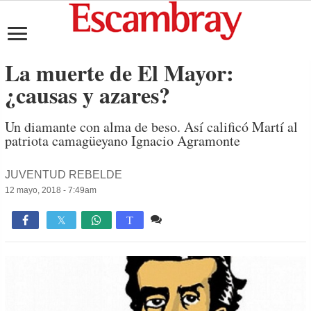
La muerte de El Mayor:
¿causas y azares?
Un diamante con alma de beso. Así calificó Martí al
patriota camagüeyano Ignacio Agramonte
JUVENTUD REBELDE
12 mayo, 2018 - 7:49am
Comente
1,224

T