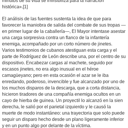
minutos de su vida se invisibiliza para la narración
histórica».[1]
El análisis de las fuentes sustenta la idea de que para
favorecer la maniobra de salida del combate de sus tropas —
en primer lugar de la caballería—, El Mayor intentase asestar
una carga sorpresiva contra un flanco de la infantería
enemiga, acompañado por un corto número de jinetes.
Varios testimonios de cubanos atestiguan esta carga y el
parte de Rodríguez de León describe una, por el centro de su
dispositivo. Encabezar cargas al machete, seguido por
escasos jinetes, no era algo inusual en el héroe
camagüeyano; pero en esta ocasión el azar se le iba
enredando, poderoso, invencible y fue alcanzado por uno de
los muchos disparos de la descarga, que a corta distancia,
hicieron tiradores de una compañía enemiga ocultos en un
cayo de hierba de guinea. Un proyectil lo alcanzó en la sien
derecha, le salió por el parietal izquierdo y le causó la
muerte de modo instantáneo: una trayectoria que solo puede
seguir un disparo hecho desde un plano ligeramente inferior
y en un punto algo por delante de la víctima.