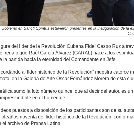
 Gobierno en Sancti Spíritus estuvieron presentes en la inauguración de la ex
Cul
igura del líder de la Revolución Cubana Fidel Castro Ruz a tr
 el regalo que Raúl García Álvarez (GARAL) hace a los espirituan
de la partida hacia la eternidad del Comandante en Jefe.
Recordando al líder histórico de la Revolución” muestra catorc
mato, en la Galería de Arte Oscar Fernández Morera de esta ci
fica sumó la foto número quince, que al decir del autor, es un 
o imprescindible en el homenaje.
ideos puestos a disposición de los participantes son de su autor
umpleaños noventa del líder histórico de la Revolución, conform
el archivo de Prensa Latina.