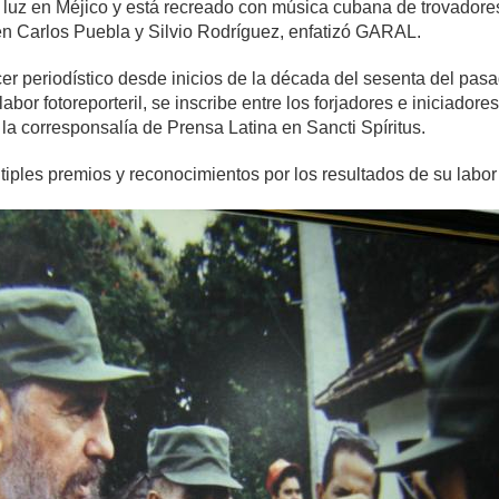
la luz en Méjico y está recreado con música cubana de trovadore
guen Carlos Puebla y Silvio Rodríguez, enfatizó GARAL.
er periodístico desde inicios de la década del sesenta del pasa
labor fotoreporteril, se inscribe entre los forjadores e iniciad
la corresponsalía de Prensa Latina en Sancti Spíritus.
ples premios y reconocimientos por los resultados de su labor 