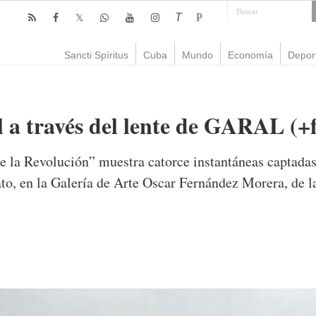
T
P
Sancti Spíritus
Cuba
Mundo
Economía
Depor
 a través del lente de GARAL (+f
de la Revolución” muestra catorce instantáneas captadas
to, en la Galería de Arte Oscar Fernández Morera, de la
mente
2,640