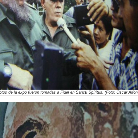
 fotos de la expo fueron tomadas a Fidel en Sancti Spíritus. (Foto: Oscar Alf