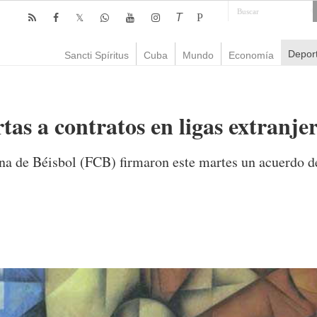
T
P
Depor
Sancti Spíritus
Cuba
Mundo
Economía
as a contratos en ligas extranjer
a de Béisbol (FCB) firmaron este martes un acuerdo d
mente
935