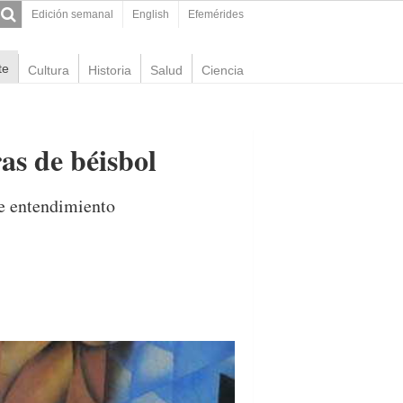
Edición semanal
English
Efemérides
te
Cultura
Historia
Salud
Ciencia
as de béisbol
e entendimiento