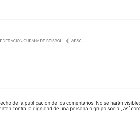
mente
935
FEDERACION CUBANA DE BEISBOL
WBSC
echo de la publicación de los comentarios. No se harán visible
tenten contra la dignidad de una persona o grupo social, así co