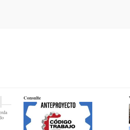
Consulte
erda
ido