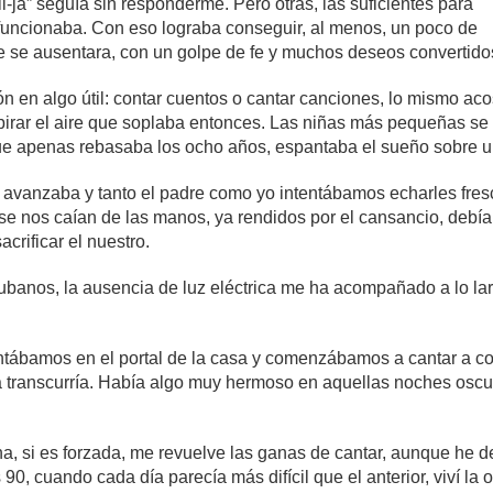
li-ja” seguía sin responderme. Pero otras, las suficientes para
 funcionaba. Con eso lograba conseguir, al menos, un poco de
e se ausentara, con un golpe de fe y muchos deseos convertidos
en algo útil: contar cuentos o cantar canciones, lo mismo ac
respirar el aire que soplaba entonces. Las niñas más pequeñas 
 que apenas rebasaba los ocho años, espantaba el sueño sobre 
 avanzaba y tanto el padre como yo intentábamos echarles fresc
e nos caían de las manos, ya rendidos por el cansancio, debí
acrificar el nuestro.
banos, la ausencia de luz eléctrica me ha acompañado a lo larg
ntábamos en el portal de la casa y comenzábamos a cantar a c
 transcurría. Había algo muy hermoso en aquellas noches oscur
a, si es forzada, me revuelve las ganas de cantar, aunque he d
90, cuando cada día parecía más difícil que el anterior, viví la