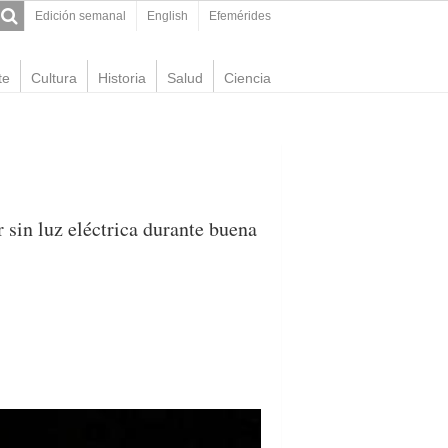
Edición semanal
English
Efemérides
te
Cultura
Historia
Salud
Ciencia
r sin luz eléctrica durante buena