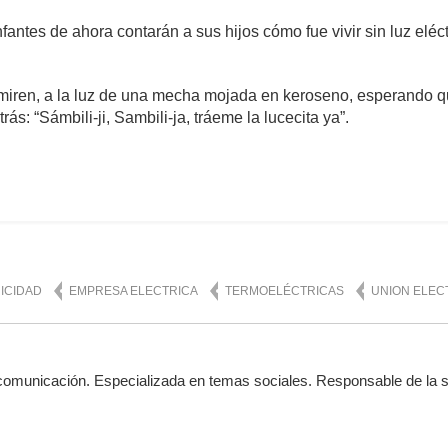
nfantes de ahora contarán a sus hijos cómo fue vivir sin luz elé
miren, a la luz de una mecha mojada en keroseno, esperando que
s: “Sámbili-ji, Sambili-ja, tráeme la lucecita ya”.
omentario
51,493
ICIDAD
EMPRESA ELECTRICA
TERMOELÉCTRICAS
UNION ELEC
comunicación. Especializada en temas sociales. Responsable de la se