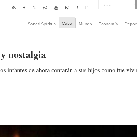
T
P
Cuba
Sancti Spíritus
Mundo
Economía
Depor
y nostalgia
los infantes de ahora contarán a sus hijos cómo fue vivi
omentario
51,493