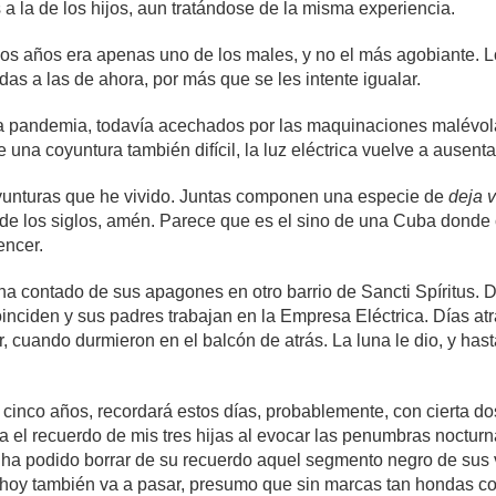
 a la de los hijos, aun tratándose de la misma experiencia.
ellos años era apenas uno de los males, y no el más agobiante.
das a las de ahora, por más que se les intente igualar.
na pandemia, todavía acechados por las maquinaciones malévol
 una coyuntura también difícil, la luz eléctrica vuelve a ausen
oyunturas que he vivido. Juntas componen una especie de
deja 
os de los siglos, amén. Parece que es el sino de una Cuba donde
vencer.
ha contado de sus apagones en otro barrio de Sancti Spíritus. 
coinciden y sus padres trabajan en la Empresa Eléctrica. Días a
 cuando durmieron en el balcón de atrás. La luna le dio, y hast
 cinco años, recordará estos días, probablemente, con cierta d
ca el recuerdo de mis tres hijas al evocar las penumbras noctur
a podido borrar de su recuerdo aquel segmento negro de sus v
e hoy también va a pasar, presumo que sin marcas tan hondas c