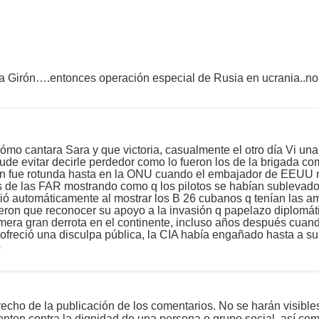
a Girón….entonces operación especial de Rusia en ucrania..no
cómo cantara Sara y que victoria, casualmente el otro día Vi una
ude evitar decirle perdedor como lo fueron los de la brigada co
irón fue rotunda hasta en la ONU cuando el embajador de EEUU m
s de las FAR mostrando como q los pilotos se habían sublevado 
ó automáticamente al mostrar los B 26 cubanos q tenían las ame
ieron que reconocer su apoyo a la invasión q papelazo diplomát
imera gran derrota en el continente, incluso años después cuand
freció una disculpa pública, la CIA había engañado hasta a su 
o
echo de la publicación de los comentarios. No se harán visible
tenten contra la dignidad de una persona o grupo social, así co