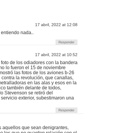
17 abril, 2022 at 12:08
 entiendo nada..
Responder
17 abril, 2022 at 10:52
 foto de los odiadores con la bandera
mo lo fueron el 15 de noviembre
ostró las fotos de los aviones b-26
contra la revolución, que canallas,
tralladoras en las alas y esos en la
ico también delante de todos,
o Stevenson se retiró del
servicio exterior, subestimaron una
Responder
s aquellos que sean denigrantes,
mo los que no guarden relación con el