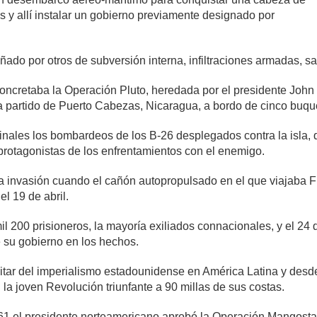
 y allí instalar un gobierno previamente designado por
do por otros de subversión interna, infiltraciones armadas, sa
concretaba la Operación Pluto, heredada por el presidente John
bía partido de Puerto Cabezas, Nicaragua, a bordo de cinco buq
inales los bombardeos de los B-26 desplegados contra la isla,
 protagonistas de los enfrentamientos con el enemigo.
a invasión cuando el cañón autopropulsado en el que viajaba Fid
l 19 de abril.
l 200 prisioneros, la mayoría exiliados connacionales, y el 24 d
 su gobierno en los hechos.
militar del imperialismo estadounidense en América Latina y de
la joven Revolución triunfante a 90 millas de sus costas.
61 el presidente norteamericano aprobó la Operación Mangosta