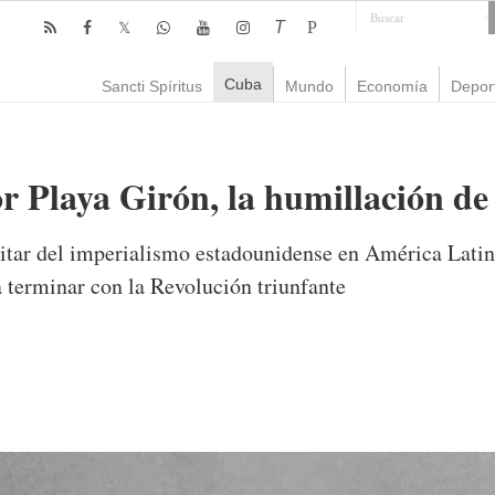
T
P
Cuba
Sancti Spíritus
Mundo
Economía
Depor
r Playa Girón, la humillación d
litar del imperialismo estadounidense en América Lati
a terminar con la Revolución triunfante
omentarios
2,668