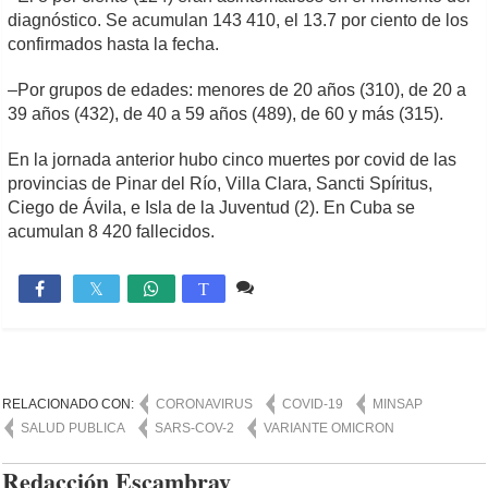
diagnóstico. Se acumulan 143 410, el 13.7 por ciento de los
confirmados hasta la fecha.
–Por grupos de edades: menores de 20 años (310), de 20 a
39 años (432), de 40 a 59 años (489), de 60 y más (315).
En la jornada anterior hubo cinco muertes por covid de las
provincias de Pinar del Río, Villa Clara, Sancti Spíritus,
Ciego de Ávila, e Isla de la Juventud (2). En Cuba se
acumulan 8 420 fallecidos.
1 comentario
2,754

T
RELACIONADO CON:
CORONAVIRUS
COVID-19
MINSAP
SALUD PUBLICA
SARS-COV-2
VARIANTE OMICRON
Redacción Escambray