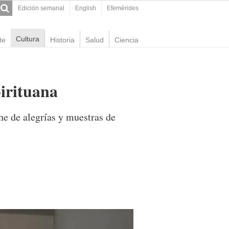
Edición semanal
English
Efemérides
Cultura
te
Historia
Salud
Ciencia
pirituana
he de alegrías y muestras de