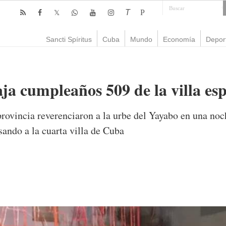
T
P
Sancti Spíritus
Cuba
Mundo
Economía
Depor
ja cumpleaños 509 de la villa es
provincia reverenciaron a la urbe del Yayabo en una noc
ando a la cuarta villa de Cuba
omentario
2,943