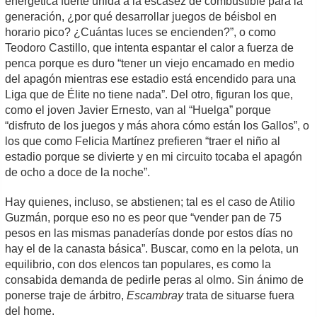
energética fuerte unida a la escasez de combustible para la
generación, ¿por qué desarrollar juegos de béisbol en
horario pico? ¿Cuántas luces se encienden?”, o como
Teodoro Castillo, que intenta espantar el calor a fuerza de
penca porque es duro “tener un viejo encamado en medio
del apagón mientras ese estadio está encendido para una
Liga que de Élite no tiene nada”. Del otro, figuran los que,
como el joven Javier Ernesto, van al “Huelga” porque
“disfruto de los juegos y más ahora cómo están los Gallos”, o
los que como Felicia Martínez prefieren “traer el niño al
estadio porque se divierte y en mi circuito tocaba el apagón
de ocho a doce de la noche”.
Hay quienes, incluso, se abstienen; tal es el caso de Atilio
Guzmán, porque eso no es peor que “vender pan de 75
pesos en las mismas panaderías donde por estos días no
hay el de la canasta básica”. Buscar, como en la pelota, un
equilibrio, con dos elencos tan populares, es como la
consabida demanda de pedirle peras al olmo. Sin ánimo de
ponerse traje de árbitro,
Escambray
trata de situarse fuera
del home.