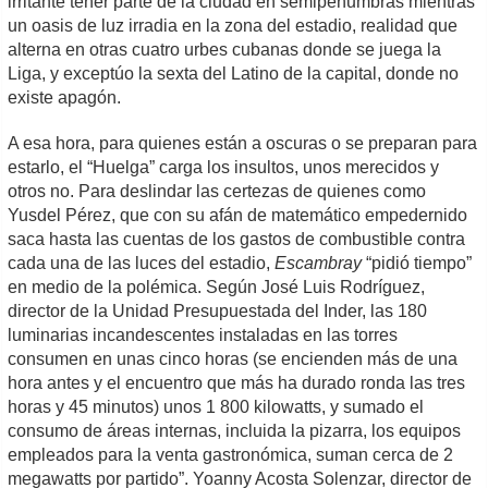
irritante tener parte de la ciudad en semipenumbras mientras
un oasis de luz irradia en la zona del estadio, realidad que
alterna en otras cuatro urbes cubanas donde se juega la
Liga, y exceptúo la sexta del Latino de la capital, donde no
existe apagón.
A esa hora, para quienes están a oscuras o se preparan para
estarlo, el “Huelga” carga los insultos, unos merecidos y
otros no. Para deslindar las certezas de quienes como
Yusdel Pérez, que con su afán de matemático empedernido
saca hasta las cuentas de los gastos de combustible contra
cada una de las luces del estadio,
Escambray
“pidió tiempo”
en medio de la polémica. Según José Luis Rodríguez,
director de la Unidad Presupuestada del Inder, las 180
luminarias incandescentes instaladas en las torres
consumen en unas cinco horas (se encienden más de una
hora antes y el encuentro que más ha durado ronda las tres
horas y 45 minutos) unos 1 800 kilowatts, y sumado el
consumo de áreas internas, incluida la pizarra, los equipos
empleados para la venta gastronómica, suman cerca de 2
megawatts por partido”. Yoanny Acosta Solenzar, director de