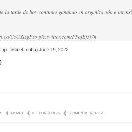
te la tarde de hoy continúo ganando en organización e intens
//t.co/CsUXlzgPzo
pic.twitter.com/FPojEj3j7n
@cnp_insmet_cuba)
June 19, 2023
)
mente
10,032
ES
INSMET
METEOROLOGÍA
TORMENTA TROPICAL