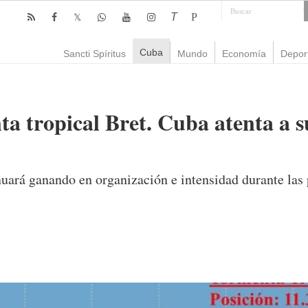
T
P
Cuba
Sancti Spíritus
Mundo
Economía
Depor
ta tropical Bret. Cuba atenta a s
nuará ganando en organización e intensidad durante las
mente
10,032