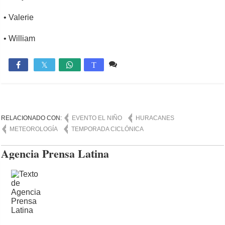
• Valerie
• William
Comente
2,351

T
RELACIONADO CON:
EVENTO EL NIÑO
HURACANES
METEOROLOGÍA
TEMPORADA CICLÓNICA
Agencia Prensa Latina