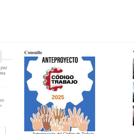
Consulte
a paz
una
aro
o
Anteproyecto del Código de Trabajo.