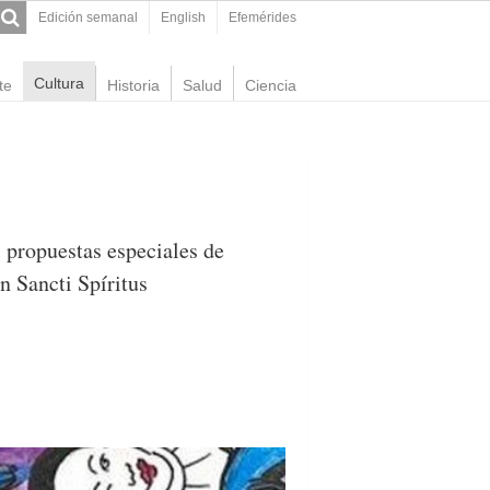
Edición semanal
English
Efemérides
Cultura
te
Historia
Salud
Ciencia
 propuestas especiales de
n Sancti Spíritus