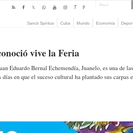
T
P
Sancti Spíritus
Cuba
Mundo
Economía
Depor
conoció vive la Feria
 Juan Eduardo Bernal Echemendía, Juanelo, es una de las
días en que el suceso cultural ha plantado sus carpas e
omentarios
1,528