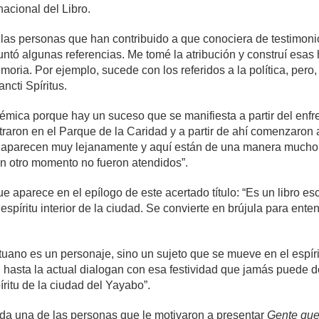
nacional del Libro.
 las personas que han contribuido a que conociera de testimoni
ntó algunas referencias. Me tomé la atribución y construí esas 
oria. Por ejemplo, sucede con los referidos a la política, pero
ncti Spíritus.
olémica porque hay un suceso que se manifiesta a partir del enfr
traron en el Parque de la Caridad y a partir de ahí comenzaron 
os aparecen muy lejanamente y aquí están de una manera muc
n otro momento no fueron atendidos”.
ue aparece en el epílogo de este acertado título: “Es un libro es
l espíritu interior de la ciudad. Se convierte en brújula para en
tuano es un personaje, sino un sujeto que se mueve en el espír
 hasta la actual dialogan con esa festividad que jamás puede de
ritu de la ciudad del Yayabo”.
da una de las personas que le motivaron a presentar
Gente que 