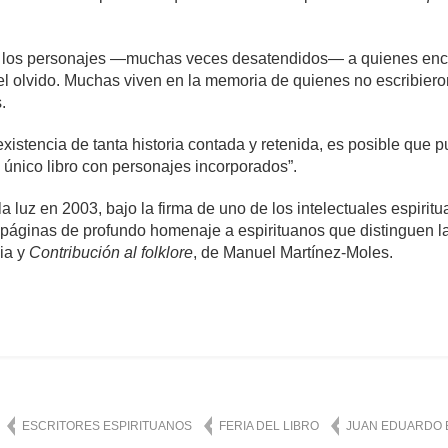
n los personajes —muchas veces desatendidos— a quienes enc
l olvido. Muchas viven en la memoria de quienes no escribiero
.
 existencia de tanta historia contada y retenida, es posible que
 único libro con personajes incorporados”.
a luz en 2003, bajo la firma de uno de los intelectuales espiri
 páginas de profundo homenaje a espirituanos que distinguen la h
ia y
Contribución al folklore
, de Manuel Martínez-Moles.
omentarios
1,528
ESCRITORES ESPIRITUANOS
FERIA DEL LIBRO
JUAN EDUARDO 