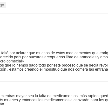
go
 le faltó por aclarar que muchos de estos medicamentos que en
recido país por nuestros areopuertos libre de aranceles y amp
ucro comecial»
los que lo hemos dado todo por este proceso que se decía revol
icación , estamos creando el monstruo que nos comerá las entra
mientras mayor sea la falta de medicamentos, más rápido qued
s muertes y entonces los medicamentos alcanzarán para los q
rán.