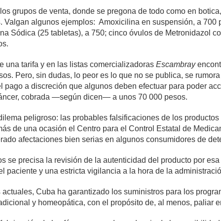
os grupos de venta, donde se pregona de todo como en botica, a
s. Valgan algunos ejemplos: Amoxicilina en suspensión, a 700 p
na Sódica (25 tabletas), a 750; cinco óvulos de Metronidazol co
os.
 una tarifa y en las listas comercializadoras
Escambray
encontr
os. Pero, sin dudas, lo peor es lo que no se publica, se rumora
el pago a discreción que algunos deben efectuar para poder acc
l cáncer, cobrada —según dicen— a unos 70 000 pesos.
dilema peligroso: las probables falsificaciones de los productos
más de una ocasión el Centro para el Control Estatal de Medic
ado afectaciones bien serias en algunos consumidores de det
 se precisa la revisión de la autenticidad del producto por esa 
l paciente y una estricta vigilancia a la hora de la administrac
 actuales, Cuba ha garantizado los suministros para los progr
radicional y homeopática, con el propósito de, al menos, paliar