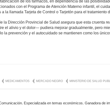
 fabricación de los fármacos, en dependencia de las posibilidad
ionados con el Programa de Atención Materno infantil, el cuida
 a la llamada Tarjeta de Control o Tarjetón para el tratamiento
la Dirección Provincial de Salud asegura que esta cruenta real
entre el alivio y el dolor— pudiera mejorar gradualmente, pero mi
olo la prevención y el autocuidado se mantienen como los único
comentarios
10,978
MEDICAMENTOS
MERCADO NEGRO
MINISTERIO DE SALUD PUB
 Comunicación. Especializada en temas económicos. Ganadora de i