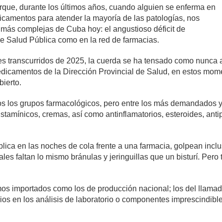
rque, durante los últimos años, cuando alguien se enferma en
dicamentos para atender la mayoría de las patologías, nos
 más complejas de Cuba hoy: el angustioso déficit de
 de Salud Pública como en la red de farmacias.
s transcurridos de 2025, la cuerda se ha tensado como nunca a
dicamentos de la Dirección Provincial de Salud, en estos momen
bierto.
dos los grupos farmacológicos, pero entre los más demandados y
istamínicos, cremas, así como antinflamatorios, esteroides, anti
blica en las noches de cola frente a una farmacia, golpean inclu
les faltan lo mismo bránulas y jeringuillas que un bisturí. Pero
os importados como los de producción nacional; los del llama
rios en los análisis de laboratorio o componentes imprescindi