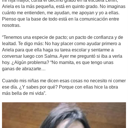
mi hija mayor, cursa el décimo grado en la escuela Lenin;
Ariela es la más pequeña, está en quinto grado. No imaginas
cuánto me entienden, me ayudan, me apoyan y yo a ellas.
Pienso que la base de todo está en la comunicación entre
nosotras.
“Tenemos una especie de pacto; un pacto de confianza y de
lealtad. Te digo más: No hay placer como ayudar primero a
Ariela para que ella haga su tarea escolar y sentarme a
conversar luego con Salma. Ayer me preguntó si iba a verla
hoy. ¿Algún problema? “No mamita, es que tengo unas
ganas de abrazarte…
Cuando mis niñas me dicen esas cosas no necesito ni comer
ese día. ¿Y sabes por qué? Porque con ellas hice la obra
más bella de mi vida”.