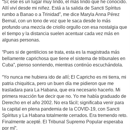
“Sí; ese es un lugar muy lindo, el más lindo que he conocido.
Allí viví desde mi niñez. Está a la salida de Sancti Spíritus
rumbo a Banao o a Trinidad”, me dice Maryla Anna Pérez
Bernal, con un tono de voz que le saca desde lo más
profundo una mezcla de criollo orgullo con esa nostalgia que
el tiempo y la distancia suelen acentuar cada vez más en
algunas personas.
“Pues si de gentilicios se trata, esta es la magistrada más
bellamente caprichosa que tiene el sistema de tribunales en
Cuba”, pienso sonriendo, mientras continúo escuchándola.
“Yo nunca me hubiera ido de allí; El Capricho es mi tierra, mi
patria chiquitica, pero un buen día me pidieron que me
trasladara para La Habana, que era necesario hacerlo. Mi
primera reacción fue decir que no. Yo me había graduado de
Derecho en el año 2002. No era fácil; significaba venir para
la capital en plena pandemia de la COVID-19, con Sancti
Spíritus y La Habana totalmente cerrados. Era tremendo reto.
Finalmente acepté. El Tribunal Supremo Popular esperaba
por mí”.